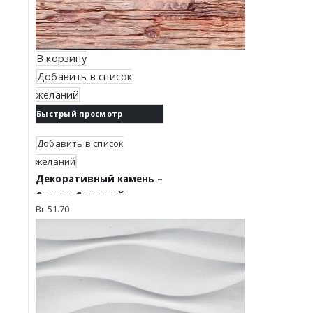
В корзину
Добавить в список
желаний
Быстрый просмотр
Добавить в список
желаний
Декоративный камень –
Сланец Саянский.
Br
51.70
Коричневый градиент
0104Г