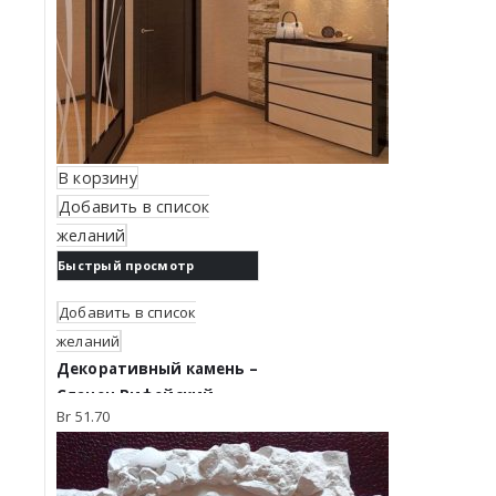
В корзину
Добавить в список
желаний
Быстрый просмотр
Добавить в список
желаний
Декоративный камень –
Сланец Рифейский.
Br
51.70
Бежевый Люкс 0202 Л