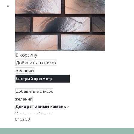
В корзину
Добавить в список
желаний
Быстрый просмотр
Добавить в список
желаний
Декоративный камень –
Кирпичный скол.
Br
52.50
Коричневая пудра
0804П