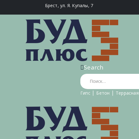
Брест, ул. Я. Купалы, 7
Search
Гипс
⎪
Бетон
⎪
Террасная