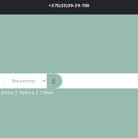
+375(33)39-39-700
 доска
⎪
Краска
⎪
Глина